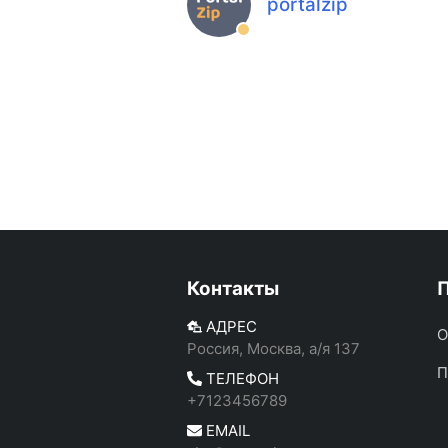
portalzip
Контакты
АДРЕС
О
Россия, Москва, а/я 137
П
ТЕЛЕФОН
+7123456789
EMAIL