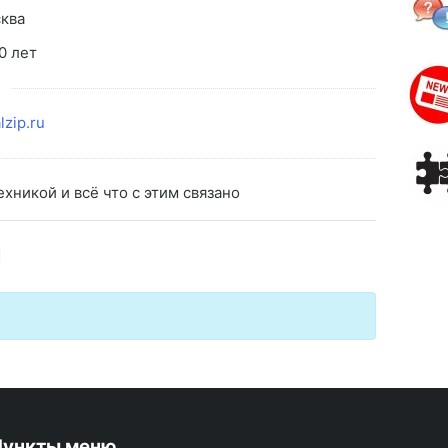
ква
0 лет
lzip.ru
хникой и всё что с этим связано
я
Пункты меню