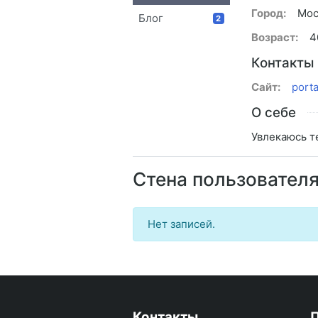
Город:
Мос
Блог
2
Возраст:
4
Контакты
Сайт:
porta
О себе
Увлекаюсь те
Стена пользовател
Нет записей.
Контакты