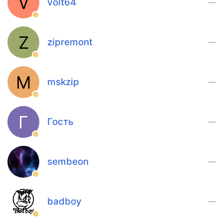
V
volt64
—
Z
zipremont
—
M
mskzip
—
Г
Гость
—
sembeon
—
badboy
—