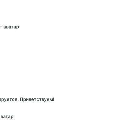
т аватар
ируется. Приветствуем!
аватар