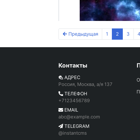
Предыдущая
1
2
3
Контакты
АДРЕС
О
Россия, Москва, а/я 137
П
ТЕЛЕФОН
+7123456789
EMAIL
abc@example.com
TELEGRAM
@instantcms